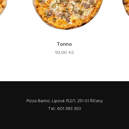
Tonno
93,00
Kč
Pizza Barino, Lipová 152/1, 251 01 Říčany
Tel.: 601 383 350