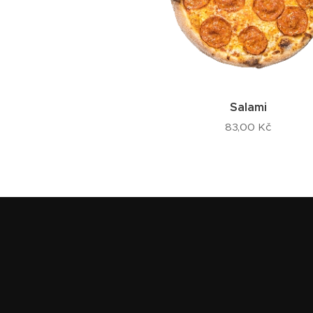
Salami
83,00
Kč